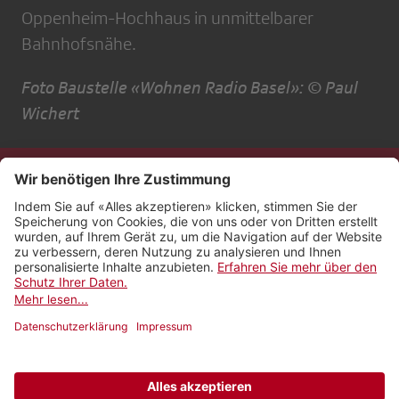
Oppenheim-Hochhaus in unmittelbarer
Bahnhofsnähe.
Foto Baustelle «Wohnen Radio Basel»: © Paul
Wichert
Kontakt
Impressum
Rechtliches
Netiquette
Nutzungsbedingungen
AGB Payyo
Datenschutzeinstellungen