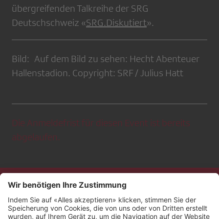
übergreifenden Talkreihe der SRG
Deutschschweiz «
SRG.Diskutiert
».
Bild: Auf dem Bild zu sehen: Hecht Abenteuer
Hallenstadion. Copyright: SRF / Julius Hatt
Die Anmeldefrist für diesen Event ist bereits
abgelaufen.
Kontakt
Impressum