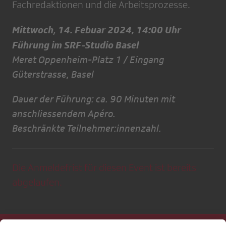
Fachredaktionen und die Arbeitsprozesse.
Mittwoch
14. Febuar 2024, 14:00 Uhr
,
Führung im SRF-Studio Basel
Meret Oppenheim-Platz 1 / Eingang
Güterstrasse, Basel
Dauer der Führung: ca. 90 Minuten mit
anschliessendem Apéro.
Beschränkte Teilnehmer:innenzahl.
Die Anmeldefrist für diesen Event ist bereits
abgelaufen.