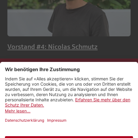
Vorstand #4: Nicolas Schmutz
Kontakt
Impressum
Rechtliches
Netiquette
Nutzungsbedingungen
AGB Payyo
Datenschutzeinstellungen