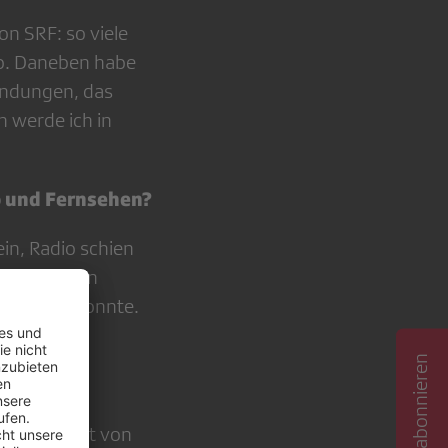
on SRF: so viele
b. Daneben habe
Sendungen, das
n werde ich in
o und Fernsehen?
in, Radio schien
m geselligen
tfiebern konnte.
enständigkeit von