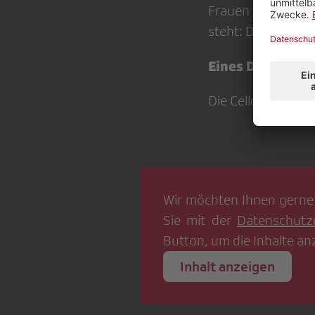
Frauen beeindruckt
steht: Das Private 
Eines Deiner pe
Die Cello-Sonaten
Wir möchten Ihnen gerne
Sie mit der
Datenschutz
Button, um die Inhalte an
Inhalt anzeigen