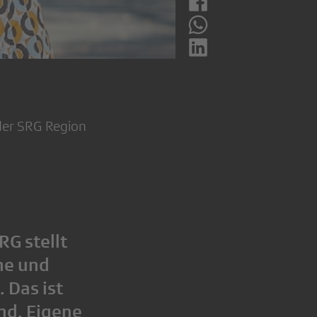
der SRG Region
RG stellt
me und
 Das ist
and. Eigene