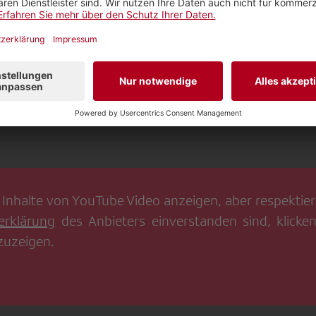
 mich in seiner Reduktion auf das eigene Zimmer, das 
ist politisch
rsönlichen Lieblingsmusikstücke?
 von Johann Sebastian Bach.
 Inhalte von
YouTube Video
anzeigen, aber respektiere
erklärung
des Anbieters einverstanden sind, klicken
zuzeigen.