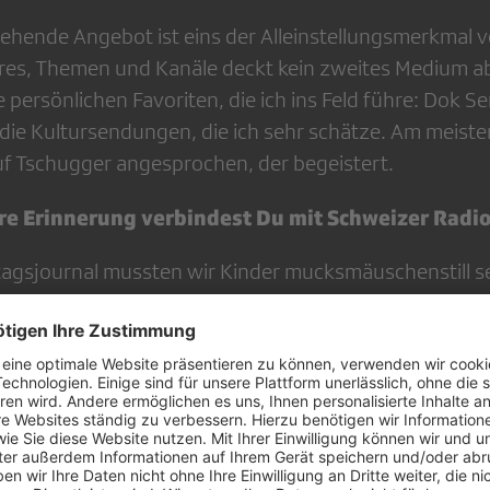
tehende Angebot ist eins der Alleinstellungsmerkmal v
res, Themen und Kanäle deckt kein zweites Medium a
e persönlichen Favoriten, die ich ins Feld führe: Dok 
 die Kultursendungen, die ich sehr schätze. Am meiste
f Tschugger angesprochen, der begeistert.
e Erinnerung verbindest Du mit Schweizer Radi
gsjournal mussten wir Kinder mucksmäuschenstill se
m zu sein. Im Gegensatz dazu lud Fernsehschauen zu
n, zu dem man kommentieren, lachen, weinen oder mi
h dieser Eindruck ausgewachsen.
llte jede:r mal gelesen haben (und warum)?
n Zimmer für sich allein» - dieses Plädoyer für die Eig