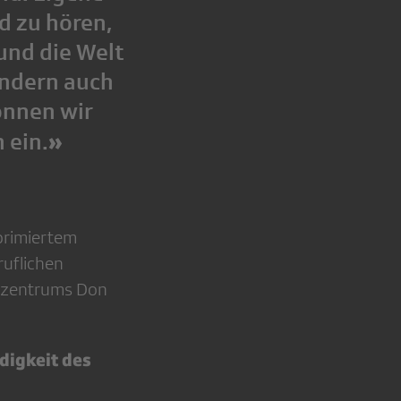
d zu hören,
 und die Welt
sondern auch
önnen wir
»
 ein.
primiertem
ruflichen
urzentrums Don
digkeit des