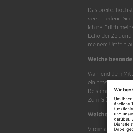
Das breite, hochs
verschiedene Gen
ich natürlich mein
Echo der Zeit und
meinem Umfeld au
Welche besonder
Während dem Mitta
ein ernstes Mediu
Beisammen sein ei
Zum Glück hat sic
Welches Buch so
Virginia Woolf «Ei