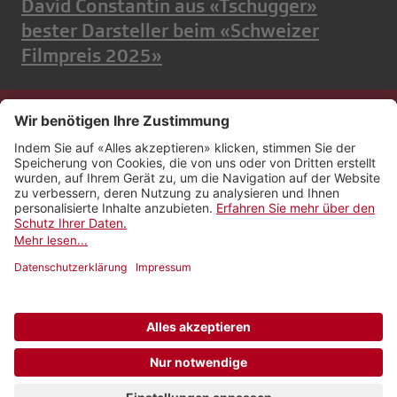
David Constantin aus «Tschugger»
bester Darsteller beim «Schweizer
Filmpreis 2025»
Kontakt
Impressum
Rechtliches
Netiquette
Nutzungsbedingungen
AGB Payyo
Datenschutzeinstellungen
Newsletter abonnieren