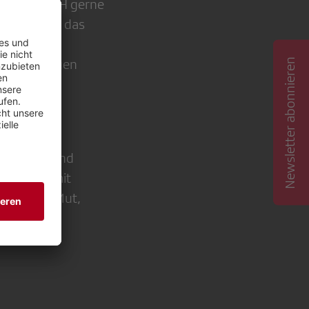
rium im MOH gerne
fnung, dass das
adio noch
Newsletter abonnieren
ren Sendungen
in unserer
erden.
i-Serie
srätinnen und
periment mit
zu machen Mut,