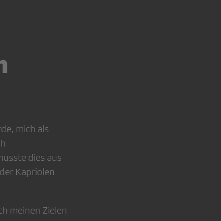
n
de, mich als
ch
musste dies aus
eder Kapriolen
h meinen Zielen