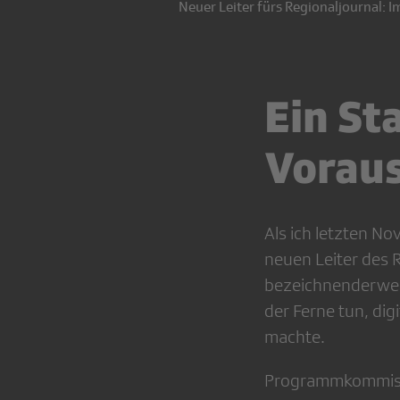
Neuer Leiter fürs Regionaljournal: I
Ein St
Vorau
Als ich letzten 
neuen Leiter des R
bezeichnenderweis
der Ferne tun, dig
machte.
Programmkommissi