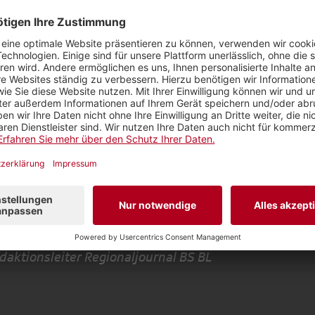
ch auch publizistische Ideen.
Ich würde das Audito
er mit Publikumsveranstaltungen bespielen. In der Hof
ch sein wird. Und ich bin überzeugt, dass modernes R
en sollte. Aus diesem Grund wünsche ich mir in unse
ews, aber auch mehr Einordnung. So bereits zu hören 
 Beginn des Jahres mit Menschen, die 2022 prägen w
hntes Format fürs Regionaljournal war zudem die Min
s»
. Dieses haben wir den vier neuen Basler Regierung
ach ihrem erstem Amtsjahr ausgestellt. Es war ein Ex
ast-Formate. Die vielen positiven Rückmeldungen da
probieren.
daktionsleiter Regionaljournal BS BL