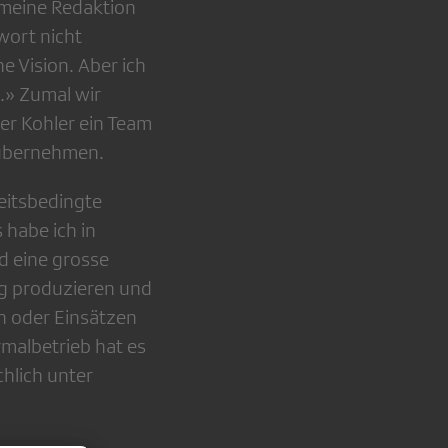
, meine Redaktion
wort nicht
e Vision. Aber ich
.» Zumal wir
er Kohler ein Team
n übernehmen.
eitsbedingte
 habe ich in
nd eine grosse
ag produzieren und
n oder Einsätzen
rmalbetrieb hat es
chlich unter