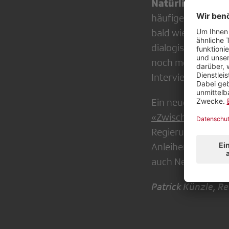
Natürlich habe i
häufiger als bish
bald wieder mögli
dialogischer werd
noch mehr Intervi
Interviewserie zu
Ein neues, ungewo
«Zwischenzeugni
Regierungsräten n
Anleihen an Podc
auch Neues auszu
Patrick Künzle, Re