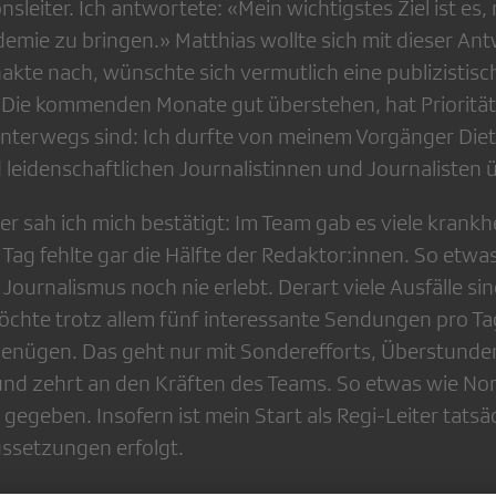
nsleiter. Ich antwortete: «Mein wichtigstes Ziel ist es
emie zu bringen.» Matthias wollte sich mit dieser Ant
kte nach, wünschte sich vermutlich eine publizistisch
«Die kommenden Monate gut überstehen, hat Priorität
 unterwegs sind: Ich durfte von meinem Vorgänger Diet
d leidenschaftlichen Journalistinnen und Journaliste
r sah ich mich bestätigt: Im Team gab es viele krankh
 Tag fehlte gar die Hälfte der Redaktor:innen. So etwas
ournalismus noch nie erlebt. Derart viele Ausfälle si
chte trotz allem fünf interessante Sendungen pro T
enügen. Das geht nur mit Sonderefforts, Überstunde
 und zehrt an den Kräften des Teams. So etwas wie No
 gegeben. Insofern ist mein Start als Regi-Leiter tatsä
ssetzungen erfolgt.