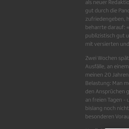
als neuer Redaktio
gut durch die Pand
zufriedengeben, ha
beharrte darauf: 
publizistisch gut
mit versierten un
Zwei Wochen späte
Ausfälle, an einem
meinen 20 Jahren J
Belastung: Man mö
den Ansprüchen g
an freien Tagen -
bislang noch nicht
besonderen Vorau