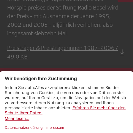
Hörspielpreises der Stiftung Radio Basel wird
der Preis - mit Ausnahme der Jahre 1995,
2002 und 2005 - alljährlich verliehen, also
insgesamt siebzehn Mal.
Preisträger & Preisträgerinnen 1987-2006 /
49,0 KB
Kontakt
Impressum
Rechtliches
Netiquette
Nutzungsbedingungen
AGB Payyo