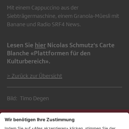
Mit einem Cappuccino aus der
Siebträgermaschine, einem Granola-Müesli mit
Banane und Radio SRF4 News.
Lesen Sie
hier
Nicolas Schmutz's Carte
Blanche «Plattformen für den
Kulturbereich».
> Zurück zur Übersicht
Bild: Timo Degen